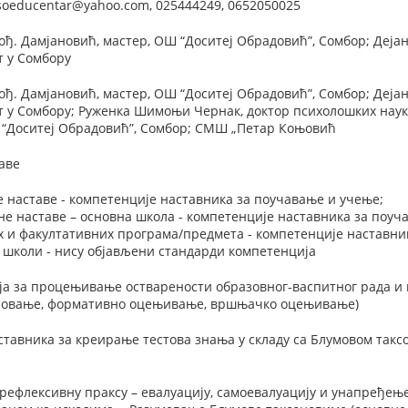
soeducentar@yahoo.com, 025444249, 0652050025
ођ. Дамјановић, мастер, ОШ “Доситеј Обрадовић”, Сомбор; Дејан
т у Сомбору
ођ. Дамјановић, мастер, ОШ “Доситеј Обрадовић”, Сомбор; Дејан
 у Сомбору; Руженка Шимоњи Чернак, доктор психолошких наука
Ш “Доситеј Обрадовић”, Сомбор; СМШ „Петар Коњовић
аве
 наставе - компетенције наставника за поучавање и учење;
е наставе – основна школа - компетенције наставника за поуч
 и факултативних програма/предмета - компетенције наставни
 школи - нису објављени стандарди компетенција
ја за процењивање остварености образовног-васпитног рада и
новање, формативно оцењивање, вршњачко оцењивање)
авника за креирање тестова знања у складу са Блумовом такс
рефлексивну праксу – евалуацију, самоевалуацију и унапређење