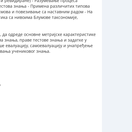
 и ревидиране) - Разумевање процеса
естова знања - Примена различитих типова
јмова и повезивање са наставним радом - На
тика са нивоима Блумове таксономије,
, да одреде основне метријске карактеристике
а знања, праве тестове знања и задатке у
ше евалуацију, самоевалуацију и унапређење
ивања учениковог знања.
у