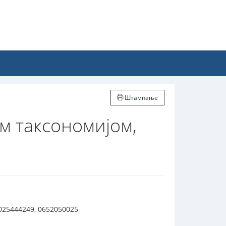
Штампање
м таксономијом,
025444249, 0652050025