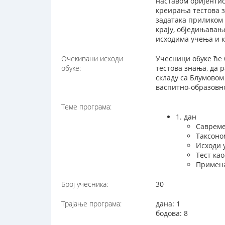
наставом оријентис
креирања тестова 
задатака приликом 
крају, обједињавањ
исходима учења и 
Очекивани исходи
Учесници обуке ће 
обуке:
тестова знања, да 
складу са Блумовом
васпитно-образовно
Теме програма:
1. дан
Савреме
Таксоно
Исходи 
Тест ка
Примена
Број учесника:
30
Трајање програма:
дана: 1
бодова: 8