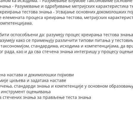
аном ка исходима. - Разумевање Блумове таксоновиме (основне
знања - Разумевање и одређивање метријских карактеристика т
креирања тестова знања - Усвајање основних докомолошких по
е елемената процеса креирања тестова, метријских карактерис
компетенцијама.
бити оспособљени да: разумеју процес креирања тестова знања
разумеју како се примењују различити типови питања у тестовим
 таксономијом, стандардима, исходима и компетенцијама, да вр
г рада, као и да сва стечена знања интегришу у процесу оцењ
на настава и докимолошки појмови
мије циљева и задатака наставе
учења, стандарди знања и компетенције у основном образовањ
о инструмент оцењивања
 стечених знања за прављење теста знања