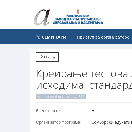
СЕМИНАРИ
Приступ за организаторе
Назад
Креирање тестова 
исходима, стандар
Каталошки број програма: 587
Електронски:
Не
Организатор програма:
Сомборски едукатив