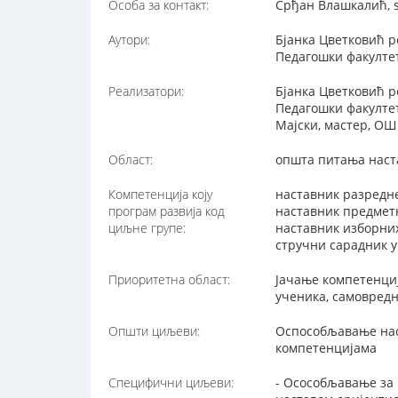
Особа за контакт:
Срђан Влашкалић, 
Аутори:
Бјанка Цветковић р
Педагошки факулте
Реализатори:
Бјанка Цветковић р
Педагошки факултет
Мајски, мастер, О
Област:
општа питања наст
Компетенција коју
наставник разредне
програм развија код
наставник предметн
циљне групе:
наставник изборних
стручни сарадник у
Приоритетна област:
Јачање компетенци
ученика, самовред
Општи циљеви:
Оспособљавање наст
компетенцијама
Специфични циљеви:
- Осособљавање за 