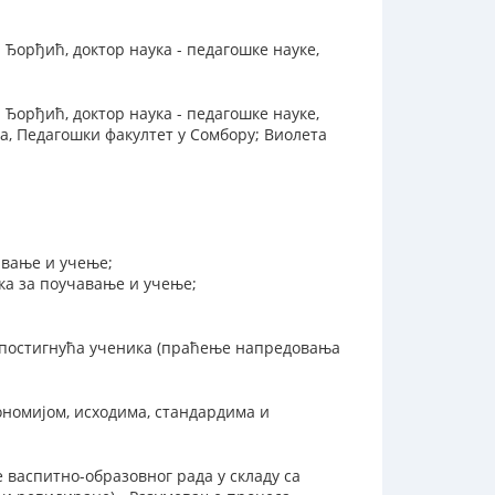
 Ђорђић, доктор наука - педагошке науке,
 Ђорђић, доктор наука - педагошке науке,
, Педагошки факултет у Сомбору; Виолета
авање и учење;
ка за поучавање и учење;
 постигнућа ученика (праћење напредовања
ономијом, исходима, стандардима и
 васпитно-образовног рада у складу са