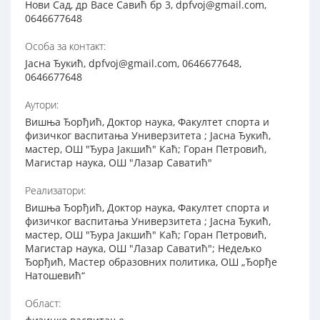
Нови Сад, др Васе Савић бр 3, dpfvoj@gmail.com,
0646677648
Особа за контакт:
Јасна Ђукић, dpfvoj@gmail.com, 0646677648,
0646677648
Аутори:
Вишња Ђорђић, Доктор наука, Факултет спорта и
физичког васпитања Универзитета ; Јасна Ђукић,
мастер, ОШ "Ђура Јакшић" Каћ; Горан Петровић,
Магистар наука, ОШ "Лазар Саватић"
Реализатори:
Вишња Ђорђић, Доктор наука, Факултет спорта и
физичког васпитања Универзитета ; Јасна Ђукић,
мастер, ОШ "Ђура Јакшић" Каћ; Горан Петровић,
Магистар наука, ОШ "Лазар Саватић"; Недељко
Ђорђић, Мастер образовних политика, ОШ „Ђорђе
Натошевић“
Област: