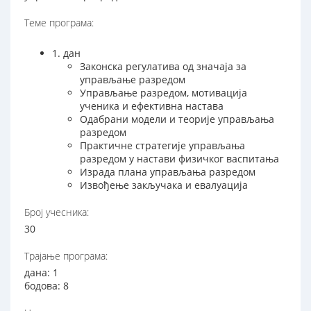
Теме програма:
1. дан
Законска регулатива од значаја за
управљање разредом
Управљање разредом, мотивација
ученика и ефективна настава
Одабрани модели и теорије управљања
разредом
Практичне стратегије управљања
разредом у настави физичког васпитања
Израда плана управљања разредом
Извођење закључака и евалуација
Број учесника:
30
Трајање програма:
дана: 1
бодова: 8