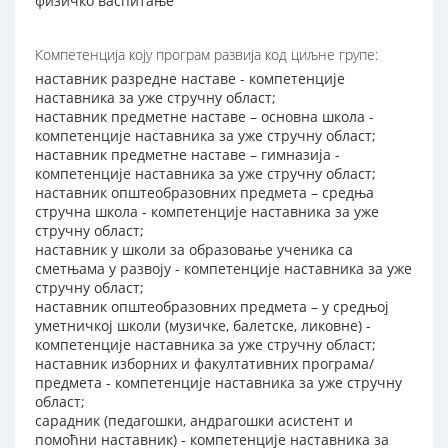
физичко васпитање
Компетенција коју програм развија код циљне групе:
наставник разредне наставе - компетенције
наставника за уже стручну област;
наставник предметне наставе – основна школа -
компетенције наставника за уже стручну област;
наставник предметне наставе – гимназија -
компетенције наставника за уже стручну област;
наставник општеобразовних предмета – средња
стручна школа - компетенције наставника за уже
стручну област;
наставник у школи за образовање ученика са
сметњама у развоју - компетенције наставника за уже
стручну област;
наставник општеобразовних предмета – у средњој
уметничкој школи (музичке, балетске, ликовне) -
компетенције наставника за уже стручну област;
наставник изборних и факултативних програма/
предмета - компетенције наставника за уже стручну
област;
сарадник (педагошки, андрагошки асистент и
помоћни наставник) - компетенције наставника за