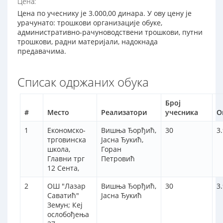
Цена:
Цена по учеснику је 3.000,00 динара. У ову цену је
урачунато: трошкови организације обуке,
административно-рачуноводствени трошкови, путни
трошкови, радни материјали, надокнада
предавачима.
Списак одржаних обука
Број
#
Место
Реализатори
учесника
О
1
Економско-
Вишња Ђорђић,
30
3
трговинска
Јасна Ђукић,
школа,
Горан
Главни трг
Петровић
12 Сента,
2
ОШ "Лазар
Вишња Ђорђић,
30
3
Саватић"
Јасна Ђукић
Земун; Кеј
ослобођења