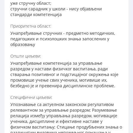
уже стручну област;
стручни сарадник у школи - нису објављени
стандарди компетенција
Приоритетна област:
Унапређивање стручних - предметно методичких,
педагошких и психолошких знања запослених у
образовању
Општи циљеви:
Унапређивање компетенција за управљање
разредом у настави физичког васпитања, ради
стварања позитивног и подстицајног окружења које
промовише учење свих ученика, мотивише их,
безбедно је и превенира дисциплинске проблеме.
Специфични циљеви:
Упознавање са актуелном законском регулативом
релевантном за управљање разредом; Разумевање
релација између управљања разредом, мотивације
ученика, дисциплине и ефективне наставе у
физичком васпитању; Стицање продубљених знања о
различитим видовима непожељног понашања у