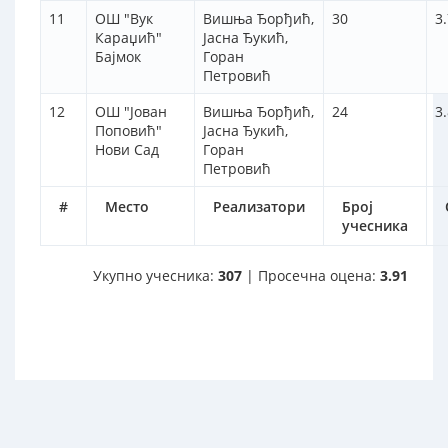
11
ОШ "Вук
Вишња Ђорђић,
30
3
Караџић"
Јасна Ђукић,
Бајмок
Горан
Петровић
12
ОШ "Јован
Вишња Ђорђић,
24
3
Поповић"
Јасна Ђукић,
Нови Сад
Горан
Петровић
#
Место
Реализатори
Број
учесника
Укупно учесника:
307
| Просечна оцена:
3.91