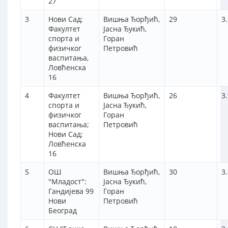
27
3
Нови Сад;
Вишња Ђорђић,
29
3
Факултет
Јасна Ђукић,
спорта и
Горан
физичког
Петровић
васпитања,
Ловћенска
16
4
Факултет
Вишња Ђорђић,
26
3
спорта и
Јасна Ђукић,
физичког
Горан
васпитања;
Петровић
Нови Сад;
Ловћенска
16
5
ОШ
Вишња Ђорђић,
30
3
"Младост":
Јасна Ђукић,
Гандијева 99
Горан
Нови
Петровић
Београд