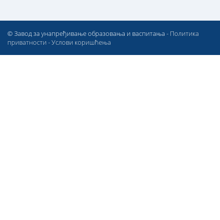
© Завод за унапређивање образовања и васпитања -
Политика
приватности
-
Услови коришћења