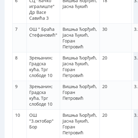
6
СЦ "Ђачко
Вишња Ђорђић,
18
3
игралиште"
Јасна Ђукић
Др Васе
Савића 3
7
ОШ " Браћа
Вишња Ђорђић,
30
3
Стефановић"
Јасна Ђукић,
Горан
Петровић
8
Зрењанин;
Вишња Ђорђић,
20
3
Градска
Јасна Ђукић,
кућа, Трг
Горан
слободе 10
Петровић
9
Зрењанин;
Вишња Ђорђић,
20
3
Градска
Горан
кућа, Трг
Петровић
слободе 10
10
ОШ
Вишња Ђорђић,
20
3
"3.октобар"
Јасна Ђукић,
Бор
Горан
Петровић