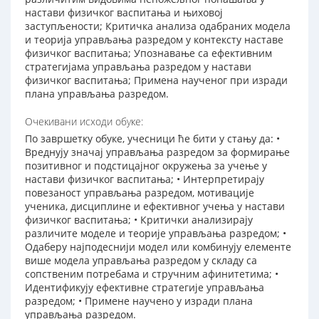
настави физичког васпитања и њиховој
заступљености; Критичка анализа одабраних модела
и теорија управљања разредом у контексту наставе
физичког васпитања; Упознавање са ефективним
стратегијама управљања разредом у настави
физичког васпитања; Примена наученог при изради
плана управљања разредом.
Очекивани исходи обуке:
По завршетку обуке, учесници ће бити у стању да: •
Вреднују значај управљања разредом за формирање
позитивног и подстицајног окружења за учење у
настави физичког васпитања; • Интерпретирају
повезаност управљања разредом, мотивације
ученика, дисциплине и ефективног учења у настави
физичког васпитања; • Критички анализирају
различите моделе и теорије управљања разредом; •
Одаберу најподеснији модел или комбинују елементе
више модела управљања разредом у складу са
сопственим потребама и стручним афинитетима; •
Идентификују ефективне стратегије управљања
разредом; • Примене научено у изради плана
управљања разредом.