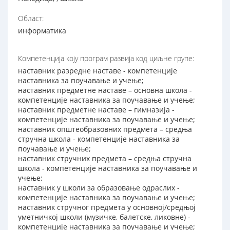
Област:
информатика
Компетенција коју програм развија код циљне групе:
наставник разредне наставе - компетенције
наставника за поучавање и учење;
наставник предметне наставе – основна школа -
компетенције наставника за поучавање и учење;
наставник предметне наставе – гимназија -
компетенције наставника за поучавање и учење;
наставник општеобразовних предмета – средња
стручна школа - компетенције наставника за
поучавање и учење;
наставник стручних предмета – средња стручна
школа - компетенције наставника за поучавање и
учење;
наставник у школи за образовање одраслих -
компетенције наставника за поучавање и учење;
наставник стручног предмета у основној/средњој
уметничкој школи (музичке, балетске, ликовне) -
компетенције наставника за поучавање и учење;