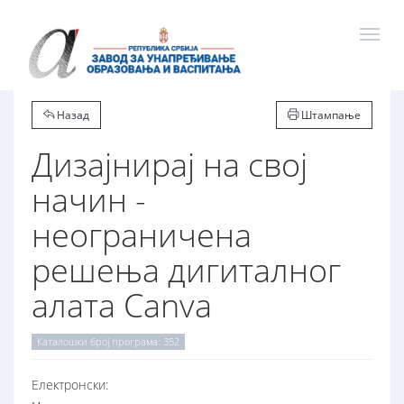
Назад
Штампање
Дизајнирај на свој
начин -
неограничена
решења дигиталног
алата Canva
Каталошки број програма: 352
Електронски: