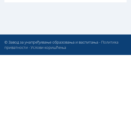
© Завод за унапређивање образовања и васпитања -
Политика
приватности
-
Услови коришћења