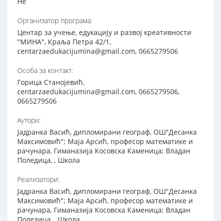
Не
Организатор програма:
Центар за учење, едукацију и развој креативности
"МИНА", Краља Петра 42/1,
centarzaedukacijumina@gmail.com, 0665279506
Особа за контакт:
Горица Станојевић,
centarzaedukacijumina@gmail.com, 0665279506,
0665279506
Аутори:
Јадранка Васић, дипломирани географ, ОШ"Десанка
Максимовић"; Маја Арсић, професор математике и
рачунара, Гиманазија Косовска Каменица; Владан
Поледица, , Школа
Реализатори:
Јадранка Васић, дипломирани географ, ОШ"Десанка
Максимовић"; Маја Арсић, професор математике и
рачунара, Гиманазија Косовска Каменица; Владан
Поледица, , Школа