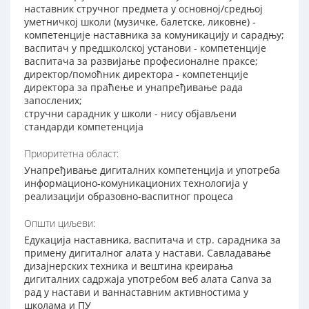
наставник стручног предмета у основној/средњој
уметничкој школи (музичке, балетске, ликовне) -
компетенције наставника за комуникацију и сарадњу;
васпитач у предшколској установи - компетенције
васпитача за развијање професионалне праксе;
директор/помоћник директора - компетенције
директора за праћење и унапређивање рада
запослених;
стручни сарадник у школи - нису објављени
стандарди компетенција
Приоритетна област:
Унапређивање дигиталних компетенција и употреба
информационо-комуникационих технологија у
реализацији образовно-васпитног процеса
Општи циљеви:
Едукација наставника, васпитача и стр. сарадника за
примену дигиталног алата у настави. Савладавање
дизајнерских техника и вештина креирања
дигиталних садржаја употребом веб алата Canva за
рад у настави и ваннаставним активностима у
школама и ПУ