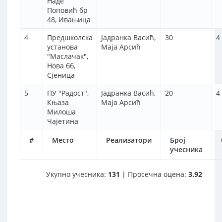
Наде
Поповић бр
48, Ивањица
4
Предшколска
Јадранка Васић,
30
4
установа
Маја Арсић
"Маслачак",
Нова бб,
Сјеница
5
ПУ "Радост",
Јадранка Васић,
20
4
Књаза
Маја Арсић
Милоша
Чајетина
#
Место
Реализатори
Број
учесника
Укупно учесника:
131
| Просечна оцена:
3.92