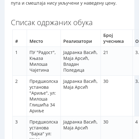
пута и смештаја нису укључени у наведену цену.
Списак одржаних обука
Број
#
Место
Реализатори
учесника
О
1
ПУ "Радост",
Јадранка Васић,
21
3
Књаза
Маја Арсић,
Милоша
Владан
Чајетина
Поледица
2
Предшколска
Јадранка Васић,
30
3
установа
Маја Арсић
"Ариље", ул:
Милоша
Глишића 34
Ариље
3
Предшколска
Јадранка Васић,
30
4
установа
Маја Арсић
"Бајка" ул: