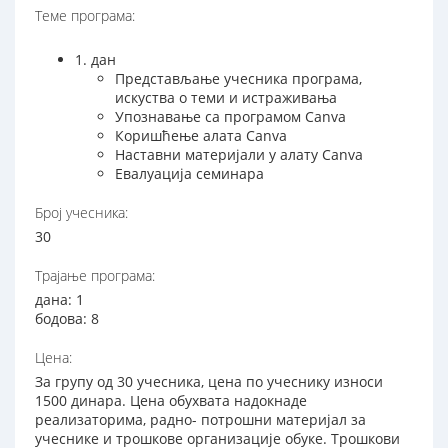
Теме програма:
1. дан
Представљање учесника програма,
искуства о теми и истраживања
Упознавање са програмом Canva
Коришћење алата Canva
Наставни материјали у алату Canva
Евалуација семинара
Број учесника:
30
Трајање програма:
дана: 1
бодова: 8
Цена:
За групу од 30 учесника, цена по учеснику износи
1500 динара. Цена обухвата надокнаде
реализаторима, радно- потрошни материјал за
учеснике и трошкове организације обуке. Трошкови