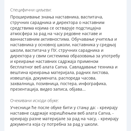
Специфични циљеви:
Проширивање знања наставника, васпитача,
стручних сарадника и директора о наставним
средствима којима се остварује подстицајна
атмосфера за рад на часу редовне наставе и
ваннаставним активностима. Обучавање учитеља и
наставника у основној школи, наставника у средњој
школи, васпитача у ПУ, стручних сарадника и
директора у свим системима образовања за употребу
и креирање наставних садржаја применом
бесплатног веб алата Canva. Савладавање техника и
вештина креирања материјала, радних листова,
извештаја, докумената, распореда часова,
захвалница, позивница, постера, инфографика,
презентација, видео записа, објава...
Очекивани исходи обуке:
Учесници ће после обуке бити у стању да: - креирају
наставне садржаје коришћењем веб алата Canva, -
креирају разне материјале за рад на часу, - креирају
документа која су потребна за рад у школи.