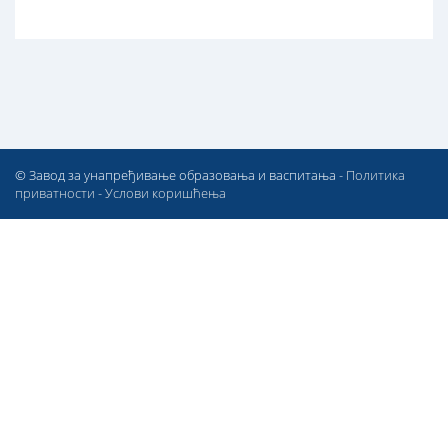
© Завод за унапређивање образовања и васпитања -
Политика
приватности
-
Услови коришћења