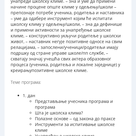
унапреди школску климе. – зна и уме да примени
начине процене опште климе у одељењу/школи –
препознаје потребе ученика, родитеља и наставника
– уме да одабере инструмент којим ће испитати
школску климу у одељењу/школи, – зна да дефинише
и примени активности за унапређење школске
климе, – конструктивно укључи родитеље у школски
живот, – наставник негује позитивне односе на свим
релацијама, – запослени/ученици/родитељи имају
подршку од стране управе школе/пп службе, –
схватају значај учешћа свих актера образовног
процеса (ученика, родитеља и локалне заједнице) у
креирањупозитивне школске климе.
Теме програма:
1. дан
Представљање учесника програма и
програма
Шта је школска клима?
Полазне основе ‒ од закона до праксе
Инструменти за испитивање школске
климе
Унапређење школске климе