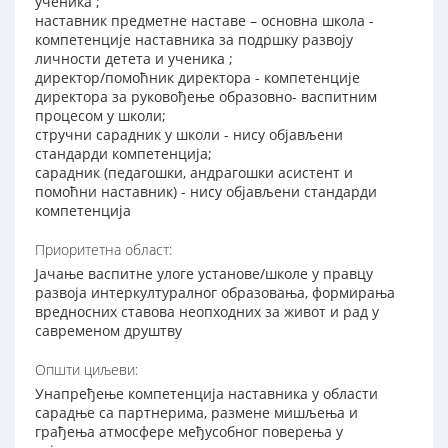
ученика ;
наставник предметне наставе – основна школа -
компетенције наставника за подршку развоју
личности детета и ученика ;
директор/помоћник директора - компетенције
директора за руковођење образовно- васпитним
процесом у школи;
стручни сарадник у школи - нису објављени
стандарди компетенција;
сарадник (педагошки, андрагошки асистент и
помоћни наставник) - нису објављени стандарди
компетенција
Приоритетна област:
Јачање васпитне улоге установе/школе у правцу
развоја интеркултуралног образовања, формирања
вредносних ставова неопходних за живот и рад у
савременом друштву
Општи циљеви:
Унапређење компетенција наставника у области
сарадње са партнерима, размене мишљења и
грађења атмосфере међусобног поверења у