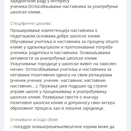
заједничком раду у интересу
ученика.Оспособљавање наставника за унапређење
школске климе.
Специфични циљеви:
Проширивање компетенција наставника о
педагошким основама добре школске климе.
Обучавање учитеља и наставника за процену опште
климе у одељењу/школи и препознавање потреба
ученика, родитеља и наставника. Осмишљавање
активности за унапређење школске климе.
Укључивање породице у школски живот на смислен
начин. Оспособљавање учитеља и наставника за
неговање позитивних односа на свим релацијама
(ученик-ученик; ученик- наставник; наставник-
наставник;...). Пружање јаке подршке од стране
управе школе у процењивању и унапређивању
школске климе. Развијање свести о значају
позитивне школске климе и доприносу свих актера
образовног процеса, као и локалне заједнице.
Очекивани исходи обуке:
– поседује знања/решења/вештине којима може да