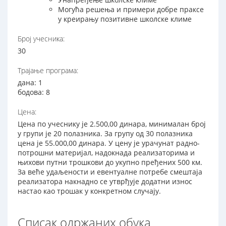
Могућа решења и примери добре праксе
у креирању позитивне школске климе
Број учесника:
30
Трајање програма:
дана: 1
бодова: 8
Цена:
Цена по учеснику је 2.500,00 динара, минималан број
у групи је 20 полазника. За групу од 30 полазника
цена је 55.000,00 динара. У цену је урачунат радно-
потрошни материјал, надокнада реализаторима и
њихови путни трошкови до укупно пређених 500 км.
За веће удаљености и евентуалне потребе смештаја
реализатора накнадно се утврђује додатни износ
настао као трошак у конкретном случају.
Списак одржаних обука