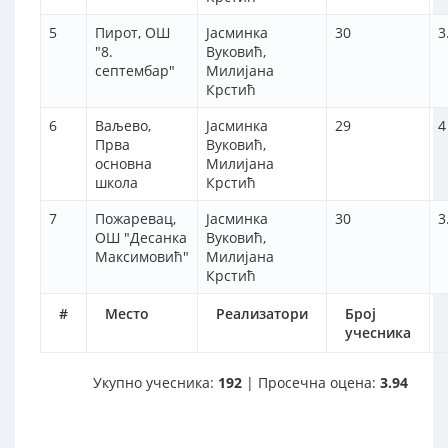
5
Пирот, ОШ
Јасминка
30
3
"8.
Вуковић,
септембар"
Mилијана
Крстић
6
Ваљево,
Јасминка
29
4
Прва
Вуковић,
основна
Mилијана
школа
Крстић
7
Пожаревац,
Јасминка
30
3
ОШ "Десанка
Вуковић,
Максимовић"
Mилијана
Крстић
#
Место
Реализатори
Број
учесника
Укупно учесника:
192
| Просечна оцена:
3.94