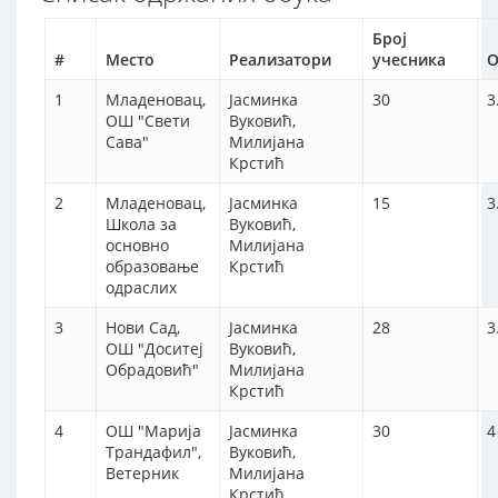
Број
#
Место
Реализатори
учесника
О
1
Младеновац,
Јасминка
30
3
ОШ "Свети
Вуковић,
Сава"
Mилијана
Крстић
2
Младеновац,
Јасминка
15
3
Школа за
Вуковић,
основно
Mилијана
образовање
Крстић
одраслих
3
Нови Сад,
Јасминка
28
3
ОШ "Доситеј
Вуковић,
Обрадовић"
Mилијана
Крстић
4
ОШ "Марија
Јасминка
30
4
Трандафил",
Вуковић,
Ветерник
Mилијана
Крстић