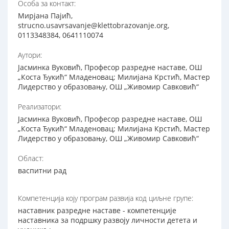
Особа за контакт:
Мирјана Пајић,
strucno.usavrsavanje@klettobrazovanje.org,
0113348384, 0641110074
Аутори:
Јасминка Вуковић, Професор разредне наставе, ОШ
„Коста Ђукић“ Младеновац; Mилијана Крстић, Мастер
Лидерство у образовању, ОШ „Живомир Савковић“
Реализатори:
Јасминка Вуковић, Професор разредне наставе, ОШ
„Коста Ђукић“ Младеновац; Mилијана Крстић, Мастер
Лидерство у образовању, ОШ „Живомир Савковић“
Област:
васпитни рад
Компетенција коју програм развија код циљне групе:
наставник разредне наставе - компетенције
наставника за подршку развоју личности детета и