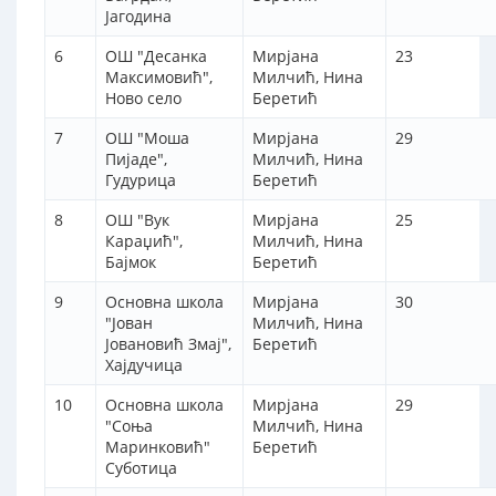
Јагодина
6
ОШ "Десанка
Мирјана
23
Максимовић",
Милчић, Нина
Ново село
Беретић
7
ОШ "Моша
Мирјана
29
Пијаде",
Милчић, Нина
Гудурица
Беретић
8
ОШ "Вук
Мирјана
25
Караџић",
Милчић, Нина
Бајмок
Беретић
9
Основна школа
Мирјана
30
"Јован
Милчић, Нина
Јовановић Змај",
Беретић
Хајдучица
10
Основна школа
Мирјана
29
"Соња
Милчић, Нина
Маринковић"
Беретић
Суботица