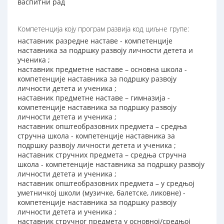
васпитни рад
Компетенција коју програм развија код циљне групе:
наставник разредне наставе - компетенције
наставника за подршку развоју личности детета и
ученика ;
наставник предметне наставе – основна школа -
компетенције наставника за подршку развоју
личности детета и ученика ;
наставник предметне наставе – гимназија -
компетенције наставника за подршку развоју
личности детета и ученика ;
наставник општеобразовних предмета – средња
стручна школа - компетенције наставника за
подршку развоју личности детета и ученика ;
наставник стручних предмета – средња стручна
школа - компетенције наставника за подршку развоју
личности детета и ученика ;
наставник општеобразовних предмета – у средњој
уметничкој школи (музичке, балетске, ликовне) -
компетенције наставника за подршку развоју
личности детета и ученика ;
наставник стручног предмета у основној/средњој