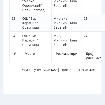
"Марко
Милчић, Нина
Орешковић"
Беретић
Нови Београд
23
ОШ "Вук
Мирјана
23
Караџић"
Милчић, Нина
Сремчица
Беретић
24
ОШ "Вук
Мирјана
24
Караџић"
Милчић, Нина
Сремчица
Беретић
#
Место
Реализатори
Број
учесника
Укупно учесника:
627
| Просечна оцена:
3.91