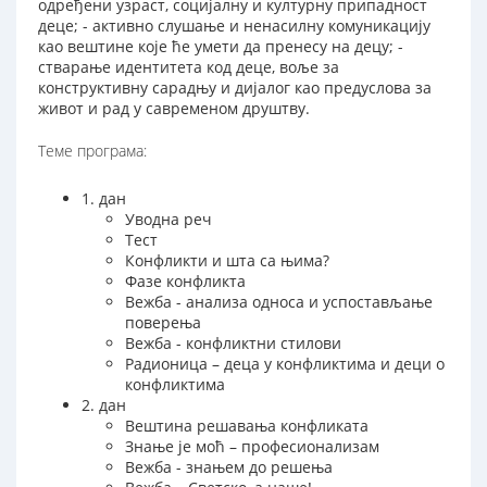
одређени узраст, социјалну и културну припадност
деце; - активно слушање и ненасилну комуникацију
као вештине које ће умети да пренесу на децу; -
стварање идентитета код деце, воље за
конструктивну сарадњу и дијалог као предуслова за
живот и рад у савременом друштву.
Теме програма:
1. дан
Уводна реч
Тест
Конфликти и шта са њима?
Фазе конфликта
Вежба - анализа односа и успостављање
поверења
Вежба - конфликтни стилови
Радионица – деца у конфликтима и деци о
конфликтима
2. дан
Вештина решавања конфликата
Знање је моћ – професионализам
Вежба - знањем до решења