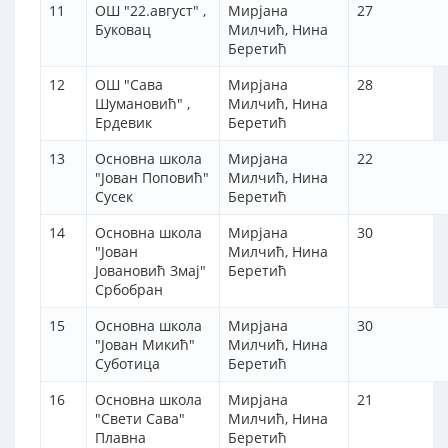
11
ОШ "22.август" ,
Мирјана
27
Буковац
Милчић, Нина
Беретић
12
ОШ "Сава
Мирјана
28
Шумановић" ,
Милчић, Нина
Ердевик
Беретић
13
Основна школа
Мирјана
22
"Јован Поповић"
Милчић, Нина
Сусек
Беретић
14
Основна школа
Мирјана
30
"Јован
Милчић, Нина
Јовановић Змај"
Беретић
Србобран
15
Основна школа
Мирјана
30
"Јован Микић"
Милчић, Нина
Суботица
Беретић
16
Основна школа
Мирјана
21
"Свети Сава"
Милчић, Нина
Плавна
Беретић