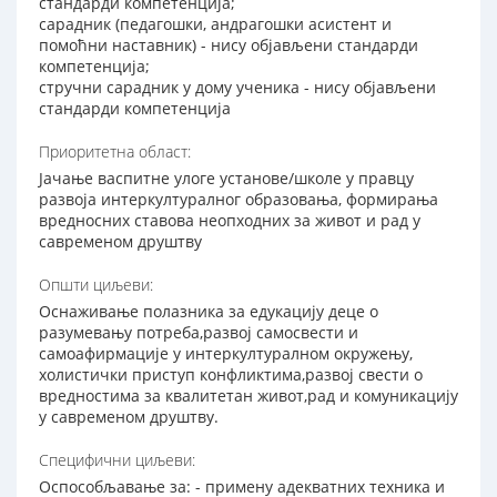
стандарди компетенција;
сарадник (педагошки, андрагошки асистент и
помоћни наставник) - нису објављени стандарди
компетенција;
стручни сарадник у дому ученика - нису објављени
стандарди компетенција
Приоритетна област:
Јачање васпитне улоге установе/школе у правцу
развоја интеркултуралног образовања, формирања
вредносних ставова неопходних за живот и рад у
савременом друштву
Општи циљеви:
Оснаживање полазника за едукацију деце о
разумевању потреба,развој самосвести и
самоафирмације у интеркултуралном окружењу,
холистички приступ конфликтима,развој свести о
вредностима за квалитетан живот,рад и комуникацију
у савременом друштву.
Специфични циљеви:
Оспособљавање за: - примену адекватних техника и