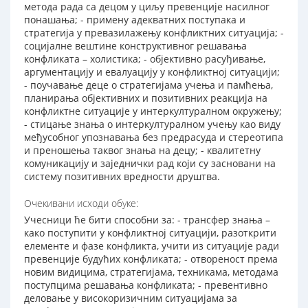
метода рада са децом у циљу превенције насилног
понашања; - примену адекватних поступака и
стратегија у превазилажењу конфликтних ситуација; -
социјалне вештине конструктивног решавања
конфликата – холистика; - објективно расуђивање,
аргументацију и евалуацију у конфликтној ситуацији;
- поучавање деце о стратегијама учења и памћења,
планирања објективних и позитивних реакција на
конфликтне ситуације у интеркултуралном окружењу;
- стицање знања о интеркултуралном учењу као виду
међусобног упознавања без предрасуда и стереотипа
и преношења таквог знања на децу; - квалитетну
комуникацију и заједнички рад који су засновани на
систему позитивних вредности друштва.
Очекивани исходи обуке:
Учесници ће бити способни за: - трансфер знања –
како поступити у конфликтној ситуацији, разоткрити
елементе и фазе конфликта, учити из ситуације ради
превенције будућих конфликата; - отвореност према
новим видицима, стратегијама, техникама, методама
поступцима решавања конфликата; - превентивно
деловање у високоризичним ситуацијама за