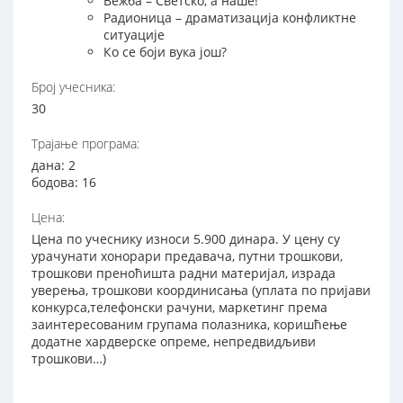
Вежба – Светско, а наше!
Радионица – драматизација конфликтне
ситуације
Ко се боји вука још?
Број учесника:
30
Трајање програма:
дана: 2
бодова: 16
Цена:
Цена по учеснику износи 5.900 динара. У цену су
урачунати хонорари предавача, путни трошкови,
трошкови преноћишта радни материјал, израда
уверења, трошкови координисања (уплата по пријави
конкурса,телефонски рачуни, маркетинг према
заинтересованим групама полазника, коришћење
додатне хардверске опреме, непредвидљиви
трошкови…)