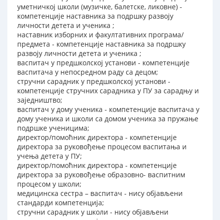
уметничкој школи (музичке, балетске, ликовне) -
компетенције наставника за подршку развоју
личности детета и ученика ;
наставник изборних и факултативних програма/
предмета - компетенције наставника за подршку
развоју личности детета и ученика ;
васпитач у предшколској установи - компетенције
васпитача у непосредном раду са децом;
стручни сарадник у предшколској установи -
компетенције стручних сарадника у ПУ за сарадњу и
заједништво;
васпитач у дому ученика - компетенције васпитача у
дому ученика и школи са домом ученика за пружање
подршке ученицима;
директор/помоћник директора - компетенције
директора за руковођење процесом васпитања и
учења детета у ПУ;
директор/помоћник директора - компетенције
директора за руковођење образовно- васпитним
процесом у школи;
медицинска сестра – васпитач - нису објављени
стандарди компетенција;
стручни сарадник у школи - нису објављени