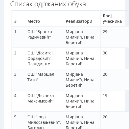
Списак одржаних обука
Број
#
Место
Реализатори
учесника
1
ОШ "Бранко
Мирјана
29
Радичевић"
Милчић, Нина
Беретић
2
ОШ "Доситеј
Мирјана
30
Обрадовић",
Милчић, Нина
Пландиште
Беретић
3
ОШ "Маршал
Мирјана
20
Тито"
Милчић, Нина
Беретић
4
ОШ "Десанка
Мирјана
19
Максимовић"
Милчић, Нина
Беретић
5
ОШ "Јоца
Мирјана
26
Милосављевић",
Милчић, Нина
Багрдан,
Беретић