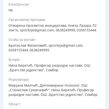
Електронски:
Не
Организатор програма:
Отворена просветна иницијатива, Кнеза Лазара Л2
лок16, opisrbije@gmail.com, 0638249999, 0358155444
Особа за контакт:
Братислав Филиповић, opisrbije@gmail.com,
0358155444, 0638249999
Аутори:
Нина Беретић, Професор разредне наставе, ОШ
„Братство јединство“, Сомбор
Реализатори:
Мирјана Милчић, Дипломирани психолог, ОШ
,,Станислав Сремчевић''; Нина Беретић, Професор
разредне наставе, ОШ „Братство јединство“, Сомбор
Област: