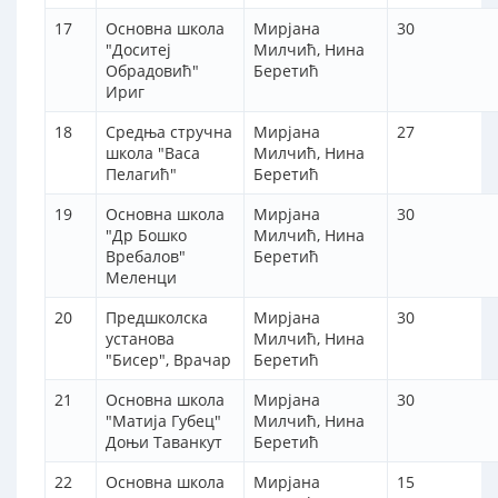
17
Основна школа
Мирјана
30
"Доситеј
Милчић, Нина
Обрадовић"
Беретић
Ириг
18
Средња стручна
Мирјана
27
школа "Васа
Милчић, Нина
Пелагић"
Беретић
19
Основна школа
Мирјана
30
"Др Бошко
Милчић, Нина
Вребалов"
Беретић
Меленци
20
Предшколска
Мирјана
30
установа
Милчић, Нина
"Бисер", Врачар
Беретић
21
Основна школа
Мирјана
30
"Матија Губец"
Милчић, Нина
Доњи Таванкут
Беретић
22
Основна школа
Мирјана
15