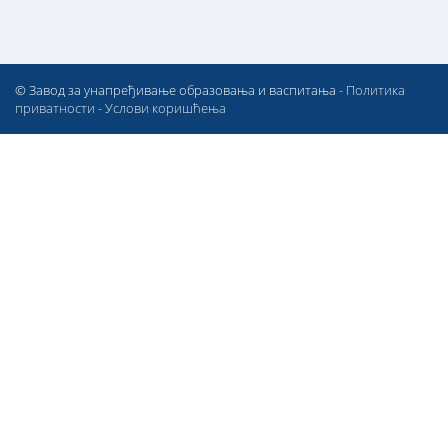
© Завод за унапређивање образовања и васпитања -
Политика
приватности
-
Услови коришћења