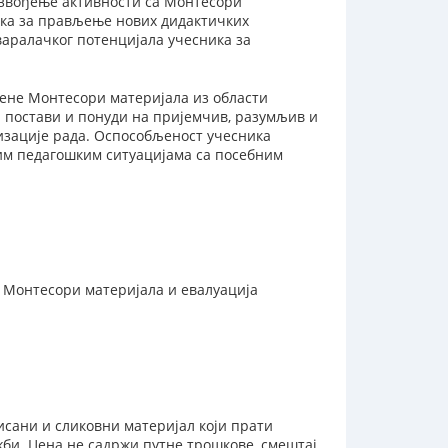
извођење активности са Монтесори
ика за прављење нових дидактичких
варалачког потенцијала учесника за
ене Монтесори материјала из области
 постави и понуди на пријемчив, разумљив и
зације рада. Оспособљеност учесника
им педагошким ситуацијама са посебним
Монтесори материјала и евалуација
писани и сликовни материјал који прати
би. Цена не садржи путне трошкове, смештај