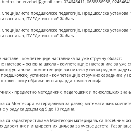
 bedrosian.erzebet@gmail.com, 024646411, 0638886938, 0246464
 Специјалиста предшколске педагогије, Предшколска установа 
вни васпитач, ПУ "Детињство" Жабаљ
 Специјалиста предшколске педагогије, Предшколска установа 
вни васпитач, ПУ "Детињство" Жабаљ
 наставе - компетенције наставника за уже стручну област;
е наставе – основна школа - компетенције наставника за уже с
лској установи - компетенције васпитача у непосредном раду с
 предшколској установи - компетенције стручних сарадника у П
 школи - нису објављени стандарди компетенција
чних - предметно методичких, педагошких и психолошких знањ
ка са Монтесори материјалима за развој математичких компет
е у раду са децом од 5 до 10 година.
а са карактеристикама Монтесори материјала, са посебним ос
 директних и индиректних циљева за учење детета. Развијање