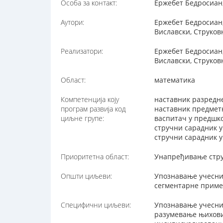
Особа за контакт:
Ержебет Бедросиан,
Аутори:
Ержебет Бедросиан,
Виславски, Струко
Реализатори:
Ержебет Бедросиан,
Виславски, Струко
Област:
математика
Компетенција коју
наставник разредне
програм развија код
наставник предметн
циљне групе:
васпитач у предшко
стручни сарадник у
стручни сарадник у
Приоритетна област:
Унапређивање стру
Општи циљеви:
Упознавање учесни
сегментарне примен
Специфични циљеви:
Упознавање учесник
разумевање њихових