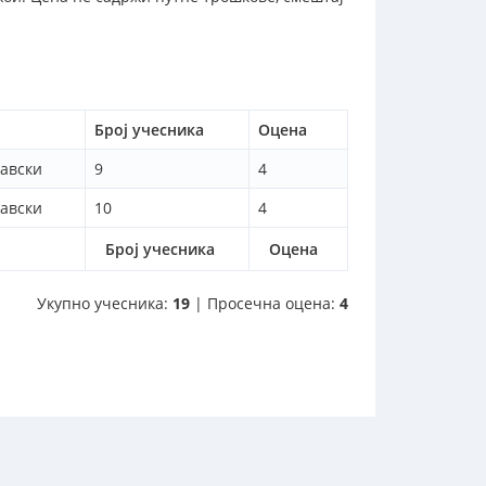
Број учесника
Оцена
лавски
9
4
лавски
10
4
Број учесника
Оцена
Укупно учесника:
19
| Просечна оцена:
4