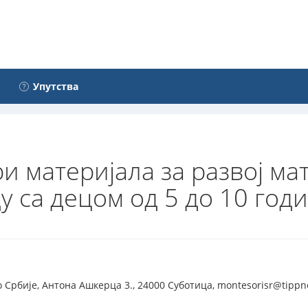
Упутства
 материјала за развој ма
у са децом од 5 до 10 год
Србије, Антона Ашкерца 3., 24000 Суботица, montesorisr@tippnet