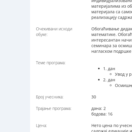
индивидуализовани
материјалима из о
материјала са само
реализацију садржа
Очекивани исходи
Обогаћивање дидак
обуке:
математике. Обогаћ
интересантан начи
семинара за осмиш
нагласком подршке
Теме програма:
1. дан
Увод у 
2. дан
Осмишња
Број учесника:
30
Трајање програма:
дана: 2
бодова: 16
Цена:
Нето цена по учесни
садржај едукације 