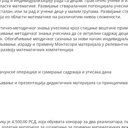
 рад и индивидуализацију рада са децом. Практично учење и 
бласти математике. Развијање стваралачких потенцијала учесн
сталан, или за рад и учење деце у малим групама. Развијање ст
ја из области математике на различитим нивоа сложености.
тичко-методичког знања учесника кроз стицање вештине прим
ивање методичког знања учесника да се актуелни садржај деци
н. Обогаћивање меодичког сазнања за нови начин индивидуали
љавање, израду и примену Монтесори материјала у релевантн
 развоју математичких компетенција.
рачунске операције и сумирање садржаја и утисака дана
вање и презентација дидактичких материјала са принципима 
ку је 4.500,00 РСД, која обухвата хонорар за два реализатора, 
и додатни материјал за штампање за примену математичких веж