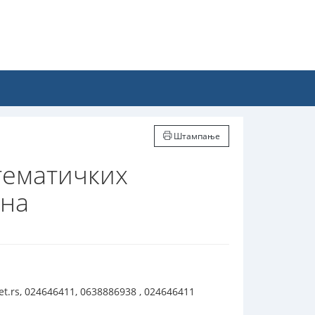
Штампање
тематичких
ина
.rs, 024646411, 0638886938 , 024646411