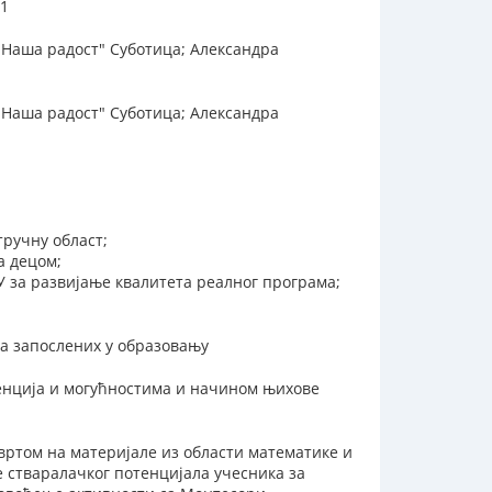
11
"Наша радост" Суботица; Александра
"Наша радост" Суботица; Александра
тручну област;
а децом;
У за развијање квалитета реалног програма;
а запослених у образовању
енција и могућностима и начином њихове
вртом на материјале из области математике и
 стваралачког потенцијала учесника за