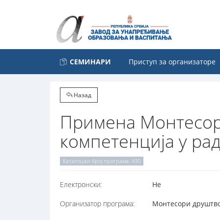
СЕМИНАРИ
Приступ за организаторе
Назад
Примена Монтесори
компетенција у рад
Каталошки број програма: 430
Електронски:
Не
Организатор програма:
Монтесори друштво 