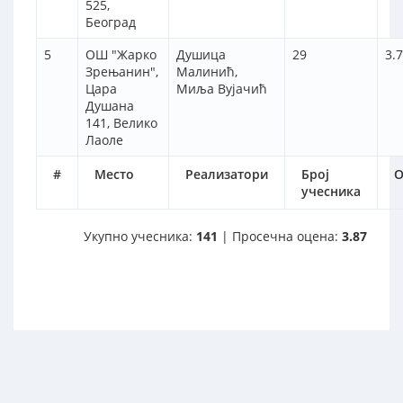
525,
Београд
5
ОШ "Жарко
Душица
29
3.
Зрењанин",
Малинић,
Цара
Миља Вујачић
Душана
141, Велико
Лаоле
#
Место
Реализатори
Број
О
учесника
Укупно учесника:
141
| Просечна оцена:
3.87