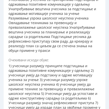
одржавања позитивне комуникације у одељењу
Унапређивање вештина учесника за подстицање и
одржавање мотивације ученика за учење
Разумевање узрока школског неуспеха ученика
Овладавање техникама за превенцију и
превазилажење школског неуспеха Унапређивање
вештина учесника за планирање и реализацију
сарадње са родитељима Подстицање уесника да
рефлексивно приступају свом раду, да креирају и
реализују план са циљем да се стечена знања на
обуци примене у пракси
Очекивани исходи обуке:
1) учесници разумеју принципе подстицања и
одржавања позитивне комуникације у одељењу 2)
учесници умеју да подстакну и одрже мотивацију
ученика за учење 3) учесници разумеју узроке
школског неуспеха ученика 4) учесници умеју да
примене технике за превенцију и превазилажење
школског неуспеха 5) Учесници умеју да успоставе и
одрже конструктивну сарадњу са родитељима 6)
Учесници разумеју значај рефлексивног приступа 7)
учесници умеју да израде план за увођење промене у