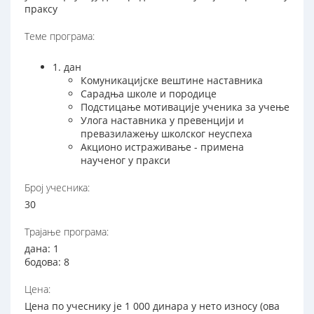
праксу
Теме програма:
1. дан
Комуникацијске вештине наставника
Сарадња школе и породице
Подстицање мотивације ученика за учење
Улога наставника у превенцији и
превазилажењу школског неуспеха
Акционо истраживање - примена
наученог у пракси
Број учесника:
30
Трајање програма:
дана: 1
бодова: 8
Цена:
Цена по учеснику је 1 000 динара у нето износу (ова