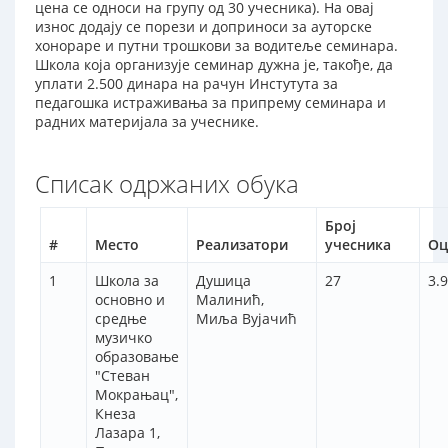
цена се односи на групу од 30 учесника). На овај
износ додају се порези и доприноси за ауторске
хонораре и путни трошкови за водитеље семинара.
Школа која организује семинар дужна је, такође, да
уплати 2.500 динара на рачун Инстутута за
педагошка истраживања за припрему семинара и
радних материјала за учеснике.
Списак одржаних обука
Број
#
Место
Реализатори
учесника
Оц
1
Школа за
Душица
27
3.
основно и
Малинић,
средње
Миља Вујачић
музичко
образовање
"Стеван
Мокрањац",
Кнеза
Лазара 1,