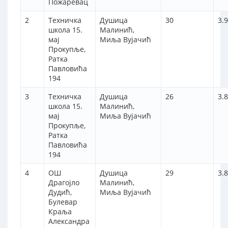
Пожаревац
2
Техничка
Душица
30
3.
школа 15.
Малинић,
мај
Миља Вујачић
Прокупље,
Ратка
Павловића
194
3
Техничка
Душица
26
3.
школа 15.
Малинић,
мај
Миља Вујачић
Прокупље,
Ратка
Павловића
194
4
ОШ
Душица
29
3.
Драгојло
Малинић,
Дудић,
Миља Вујачић
Булевар
Краља
Александра