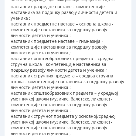
наставник разредне наставе - компетенције
наставника за подршку развоју личности детета и
ученика ;
наставник предметне наставе – основна школа -
компетенције наставника за подршку развоју
личности детета и ученика ;
наставник предметне наставе – гимназија -
компетенције наставника за подршку развоју
личности детета и ученика ;
наставник општеобразовних предмета – средња
стручна школа - компетенције наставника за
подршку развоју личности детета и ученика ;
наставник стручних предмета – средња стручна
школа - компетенције наставника за подршку развоју
личности детета и ученика ;
наставник општеобразовних предмета – у средњој
уметничкој школи (музичке, балетске, ликовне) -
компетенције наставника за подршку развоју
личности детета и ученика ;
наставник стручног предмета у основној/средњој
уметничкој школи (музичке, балетске, ликовне) -
компетенције наставника за подршку развоју
личности детета и ученика ;