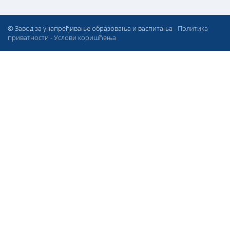
© Завод за унапређивање образовања и васпитања -
Политика
приватности
-
Услови коришћења