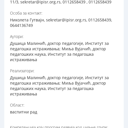
11/3, sekretar@ipisr.org.rs, 0112658439 , 0112658439
Особа за контакт:
Николета Гутвајн, sekretar@ipisr.org.rs, 0112658439,
0644136749
Аутори:
Душица Малинић, доктор педагогије, Институт за
педагошка истраживања; Миља Вујачић, доктор
педагошких наука, Институт за педагошка
истраживања
Реализатори:
Душица Малинић, доктор педагогије, Институт за
педагошка истраживања; Миља Вујачић, доктор
педагошких наука, Институт за педагошка
истраживања
Област:
васпитни рад
Компетенција коју програм развија код циљне групе: