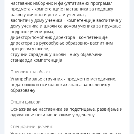
наставник изборних и факултативних програма/
предмета - компетенције наставника за подршку
развоју личности детета и ученика ;
васпитач у дому ученика - компетенције васпитача у
дому ученика и школи са домом ученика за пружање
подршке ученицима;
директор/помоћник директора - компетенције
директора за руковођење образовно- васпитним
процесом у школи;
стручни сарадник у школи - нису објављени
стандарди компетенција
Приоритетна област:
Унапређивање стручних - предметно методичких,
педагошких и психолошких знања запослених у
образовању
Општи циљеви:
Оснаживање наставника за подстицање, развијање и
одржавање позитивне климе у одељењу
Специфични циљеви:
Упознавање учесника са принципима подстицања и