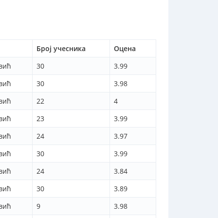
Број учесника
Оцена
евић
30
3.99
евић
30
3.98
евић
22
4
евић
23
3.99
евић
24
3.97
евић
30
3.99
евић
24
3.84
евић
30
3.89
евић
9
3.98