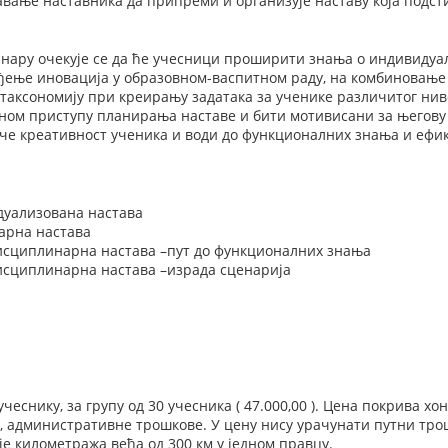
вање наставника да припреми и организује наставу која подст
ару очекује се да ће учесници проширити знања о индивидуал
ђење иновација у образовном-васпитном раду, на комбиновање н
таксономију при креирању задатака за ученике различитог нив
ом приступу планирања наставе и бити мотивисани за његову 
иче креативност ученика и води до функционалних знања и ефи
уализована настава
арна настава
сциплинарна настава –пут до функционалних знања
сциплинарна настава –израда сценарија
учеснику, за групу од 30 учесника ( 47.000,00 ). Цена покрива 
 административне трошкове. У цену нису урачунати путни тро
је километража већа од 300 км у једном правцу.