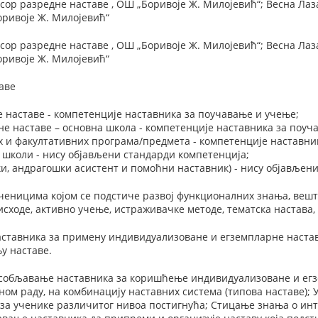
сор разредне наставе , ОШ „Боривоје Ж. Милојевић“; Весна Ла
оривоје Ж. Милојевић“
сор разредне наставе , ОШ „Боривоје Ж. Милојевић“; Весна Ла
оривоје Ж. Милојевић“
аве
 наставе - компетенције наставника за поучавање и учење;
е наставе – основна школа - компетенције наставника за поуч
 и факултативних програма/предмета - компетенције наставни
 школи - нису објављени стандарди компетенција;
и, андрагошки асистент и помоћни наставник) - нису објављен
ченицима којом се подстиче развој функционалних знања, вешт
исходе, активно учење, истраживачке методе, тематска настава,
ставника за примену индивидуализоване и егземпларне наста
у наставе.
собљавање наставника за коришћење индивидуализоване и егзе
ом раду, на комбинацију наставних система (типова наставе);
 за ученике различитог нивоа постигнућа; Стицање знања о 