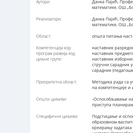
Аутори:
Данка Пајић, Профе
математике, ОШ „Б
Реализатори:
Данка Пајић, Профе
математике, ОШ „Б
Област:
општа питања наст
Компетенција коју
наставник разредне
програм развија код
наставник предметн
циљне групе:
наставник изборних
стручни сарадник у
сарадник (педагошк
Приоритетна област:
Методика рада са у
на компетенције и 
Општи циљеви:
-Оспособљавање на
приступа планирањ
Специфични циљеви:
Подстицање и оспо
образовном-васпитн
креирању задатака