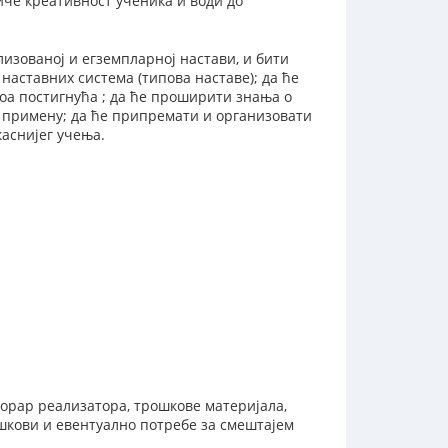
иче креативност ученика и води до
изованој и егземпларној настави, и бити
аставних система (типова наставе); да ће
оа постигнућа ; да ће проширити знања о
примену; да ће припремати и организовати
каснијег учења.
хонорар реализатора, трошкове материјала,
шкови и евентуално потребе за смештајем