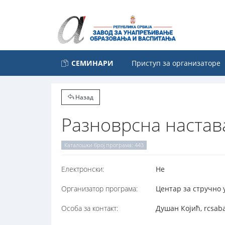
СЕМИНАРИ
Приступ за организаторе
Назад
Разноврсна настав
Каталошки број програма: 443
Електронски:
Не
Организатор програма:
Центар за стручно 
Особа за контакт:
Душан Којић, rcsab