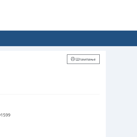
Штампање
91599