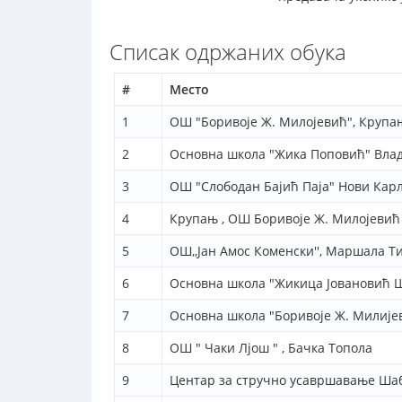
Списак одржаних обука
#
Место
1
ОШ "Боривоје Ж. Милојевић", Крупа
2
Основна школа "Жика Поповић" Вл
3
ОШ "Слободан Бајић Паја" Нови Кар
4
Крупањ , ОШ Боривоје Ж. Милојевић
5
ОШ,,Јан Амос Коменски'', Маршала Ти
6
Основна школа "Жикица Јовановић Ш
7
Основна школа "Боривоје Ж. Милије
8
ОШ " Чаки Лјош " , Бачка Топола
9
Центар за стручно усавршавање Ша