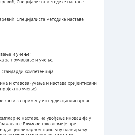
заревић, Специјалиста методике наставе
заревић, Специјалиста методике наставе
авање и учење;
ка за поучавање и учење;
и стандарди компетенција
ина и ставова (учење и настава оријентисани
 пројектно учење)
ве као и за примену интердисциплинарног
мпларне наставе, на увођење иновација у
 Уважавање Блумове таксономије при
интердисциплинарном приступу планирању