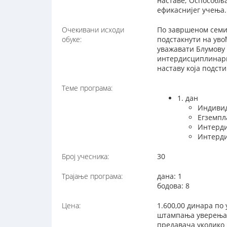
наставе; Оспособља
ефикаснијег учења.
Очекивани исходи
По завршеном семин
обуке:
подстакнути на уво
уважавати Блумову 
интердисциплинарн
наставу која подст
Теме програма:
1. дан
Индивид
Егземпл
Интерди
Интерди
Број учесника:
30
Трајање програма:
дана: 1
бодова: 8
Цена:
1.600,00 динара по 
штампања уверења,
предавача уколико 