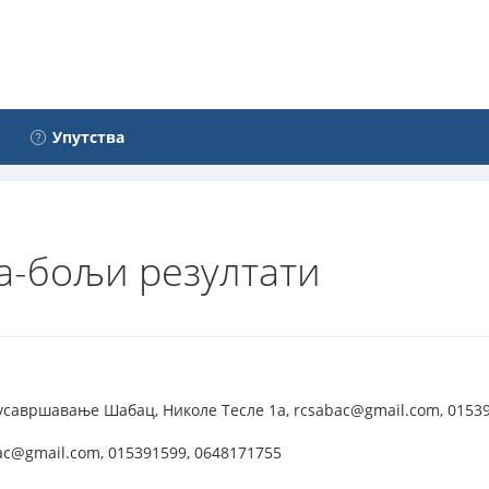
Упутства
а-бољи резултати
усавршавање Шабац, Николе Тесле 1а, rcsabac@gmail.com, 0153
ac@gmail.com, 015391599, 0648171755