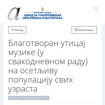
Назад
Штампање
Благотворан утицај
музике (у
свакодневном раду)
на осетљиву
популацију свих
узраста
Каталошки број програма: 1012