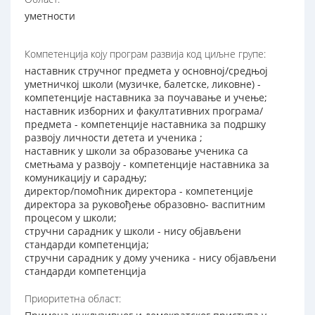
уметности
Компетенција коју програм развија код циљне групе:
наставник стручног предмета у основној/средњој
уметничкој школи (музичке, балетске, ликовне) -
компетенције наставника за поучавање и учење;
наставник изборних и факултативних програма/
предмета - компетенције наставника за подршку
развоју личности детета и ученика ;
наставник у школи за образовање ученика са
сметњама у развоју - компетенције наставника за
комуникацију и сарадњу;
директор/помоћник директора - компетенције
директора за руковођење образовно- васпитним
процесом у школи;
стручни сарадник у школи - нису објављени
стандарди компетенција;
стручни сарадник у дому ученика - нису објављени
стандарди компетенција
Приоритетна област: