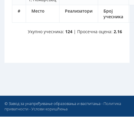
#
Место
Реализатори
Број
учесника
Укупно учесника:
124
| Просечна оцена:
2.16
© Завод за унапређивање образовања и васпитања -
Политика
приватности
-
Услови коришћења