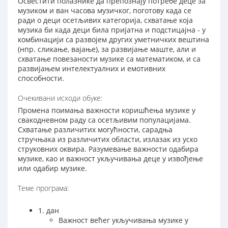
Освестити полазнике да препознају потребе деце за
музиком и ван часова музичког, поготову када се
ради о деци осетљивих категорија, схватање која
музика би када деци била пријатна и подстицајна - у
комбинацији са развојем других уметничких вештина
(нпр. сликање, вајање), за развијање маште, али и
схватање повезаности музике са математиком, и са
развијањем интелектуалних и емотивних
способности.
Очекивани исходи обуке:
Промена поимања важности коришћења музике у
свакодневном раду са осетљивим популацијама.
Схватање различитих могућности, сарадња
стручњака из различитих области, излазак из уско
струковних оквира. Разумевање важности одабира
музике, као и важност укључивања деце у извођење
или одабир музике.
Теме програма:
1. дан
Важност већег укључивања музике у