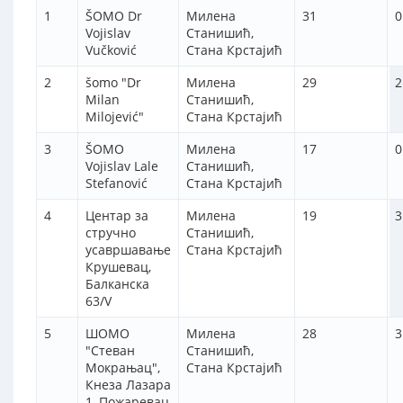
1
ŠOMO Dr
Милена
31
0
Vojislav
Станишић,
Vučković
Стана Крстајић
2
šomo "Dr
Милена
29
2
Milan
Станишић,
Milojević"
Стана Крстајић
3
ŠOMO
Милена
17
0
Vojislav Lale
Станишић,
Stefanović
Стана Крстајић
4
Центар за
Милена
19
3
стручно
Станишић,
усавршавање
Стана Крстајић
Крушевац,
Балканска
63/V
5
ШОМО
Милена
28
3
"Стеван
Станишић,
Мокрањац",
Стана Крстајић
Кнеза Лазара
1, Пожаревац