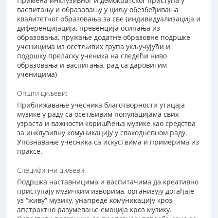
Примена инклузивног и демократског приступа у
васпитању и образовању у циљу обезбеђивања
квалитетног образовања за све (индивидуализација и
диференцијација, превенција осипања из
образовања, пружање додатне образовне подршке
ученицима из осетљивих група укључујући и
подршку преласку ученика на следећи ниво
образовања и васпитања, рад са даровитим
ученицима)
Општи циљеви:
Приближавање учесника благотворности утицаја
музике у раду са осетљивим популацијама свих
узраста и важности коришћења музике као средства
за инклузивну комуникацију у свакодневном раду.
Упознавање учесника са искуствима и примерима из
праксе.
Специфични циљеви:
Подршка наставницима и васпитачима да креативно
приступају музичким изворима, организују догађаје
уз “живу” музику, унапреде комуникацију кроз
апстрактно разумевање емоција кроз музику.