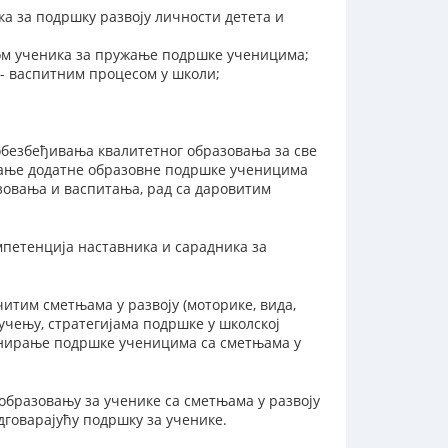
а за подршку развоју личности детета и
мом ученика за пружање подршке ученицима;
- васпитним процесом у школи;
обезбеђивања квалитетног образовања за све
жање додатне образовне подршке ученицима
зовања и васпитања, рад са даровитим
петенција наставника и сарадника за
тим сметњама у развоју (моторике, вида,
 учењу, стратегијама подршке у школској
ланирање подршке ученицима са сметњама у
образовању за ученике са сметњама у развоју
дговарајућу подршку за ученике.