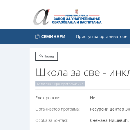
СЕМИНАРИ
Приступ за организаторе
Назад
Школа за све - ин
Каталошки број програма: 277
Електронски:
Не
Организатор програма:
Ресурсни центар Зн
Особа за контакт:
Снежана Нишевић, s