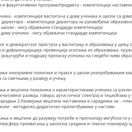
 и факултативних програма/предмета - компетенције наставник
еника - компетенције васпитача у дому ученика и школи са до
 директора - компетенције директора за руковођење образовно
 школи - нису објављени стандарди компетенција;
 дому ученика - нису објављени стандарди компетенција
ог и демократског приступа у васпитању и образовању у циљу 
а и диференцијација, превенција осипања из образовања, пру
 укључујући и подршку преласку ученика на следећи ниво обра
вање инклузивне политике и праксе у школи унапређивањем ком
 са сметњама у развоју и учењу
а и вештина полазника о карактеристикама ученика са различи
огнитивног развоја, говора, аутистичког спектра) и тешкоћама у
сарадњи 2.Развијање вештина наставника и сарадника за: - п
школи - методичко-дидактичко прилагођавање у настави
ања и вештине да разумеју потребе и препознају могућности у 
атмосферу прихватања у школској средини и тимски планирају о