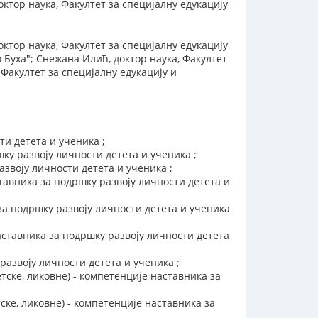
ктор наука, Факултет за специјалну едукацију
ктор наука, Факултет за специјалну едукацију
Буха"; Снежана Илић, доктор наука, Факултет
 Факултет за специјалну едукацију и
ти детета и ученика ;
ку развоју личности детета и ученика ;
звоју личности детета и ученика ;
авника за подршку развоју личности детета и
за подршку развоју личности детета и ученика
аставника за подршку развоју личности детета
развоју личности детета и ученика ;
ске, ликовне) - компетенције наставника за
ске, ликовне) - компетенције наставника за