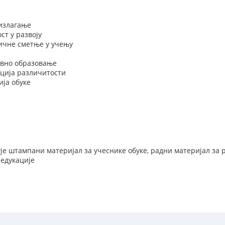
излагање
ст у развоју
чне сметње у учењу
вно образовање
ција различитости
ија обуке
ује штампани материјал за учеснике обуке, радни материјал за
 едукације