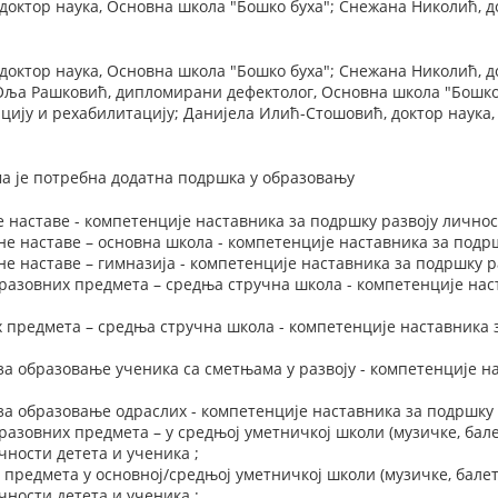
октор наука, Основна школа "Бошко буха"; Снежана Николић, до
октор наука, Основна школа "Бошко буха"; Снежана Николић, до
Оља Рашковић, дипломирани дефектолог, Основна школа "Бошко 
ацију и рехабилитацију; Данијела Илић-Стошовић, доктор наука,
а је потребна додатна подршка у образовању
 наставе - компетенције наставника за подршку развоју личнос
е наставе – основна школа - компетенције наставника за подрш
е наставе – гимназија - компетенције наставника за подршку ра
азовних предмета – средња стручна школа - компетенције наст
 предмета – средња стручна школа - компетенције наставника 
за образовање ученика са сметњама у развоју - компетенције н
за образовање одраслих - компетенције наставника за подршку 
азовних предмета – у средњој уметничкој школи (музичке, балет
чности детета и ученика ;
 предмета у основној/средњој уметничкој школи (музичке, балет
чности детета и ученика ;