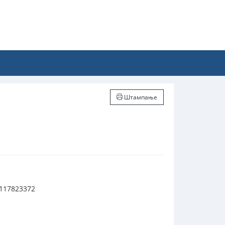
Штампање
0117823372