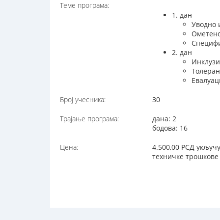
Теме програма:
1. дан
Уводно 
Ометено
Специфи
2. дан
Инклузи
Толеран
Евалуац
Број учесника:
30
Трајање програма:
дана: 2
бодова: 16
Цена:
4.500,00 РСД укључ
техничке трошкове