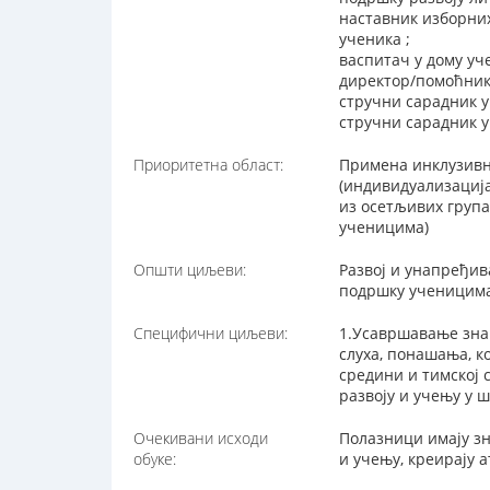
наставник изборних
ученика ;
васпитач у дому уч
директор/помоћник
стручни сарадник у
стручни сарадник у
Приоритетна област:
Примена инклузивн
(индивидуализациј
из осетљивих група
ученицима)
Општи циљеви:
Развој и унапређи
подршку ученицима
Специфични циљеви:
1.Усавршавање знањ
слуха, понашања, к
средини и тимској 
развоју и учењу у 
Очекивани исходи
Полазници имају зн
обуке:
и учењу, креирају 