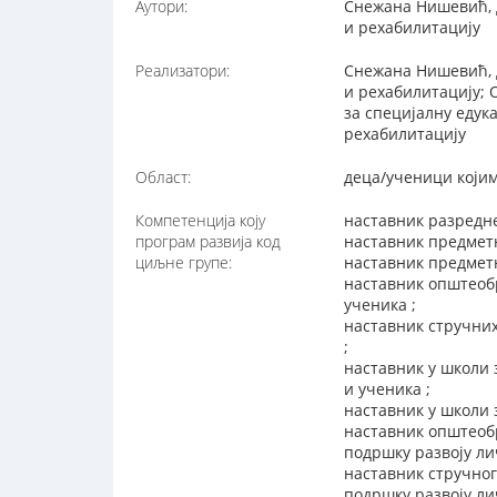
Аутори:
Снежана Нишевић, д
и рехабилитацију
Реализатори:
Снежана Нишевић, д
и рехабилитацију; 
за специјалну едук
рехабилитацију
Област:
деца/ученици којим
Компетенција коју
наставник разредне
програм развија код
наставник предметн
циљне групе:
наставник предметн
наставник општеобр
ученика ;
наставник стручних
;
наставник у школи 
и ученика ;
наставник у школи 
наставник општеобр
подршку развоју ли
наставник стручног
подршку развоју ли