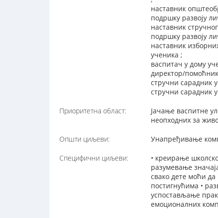
наставник општеобр
подршку развоју ли
наставник стручног
подршку развоју ли
наставник изборних
ученика ;
васпитач у дому уч
директор/помоћник
стручни сарадник у
стручни сарадник у
Приоритетна област:
Јачање васпитне ул
неопходних за живо
Општи циљеви:
Унапређивање комп
Специфични циљеви:
• креирање школско
разумевање значаја
свако дете моћи да
постигнућима • раз
успостављање пракс
емоционалних комп