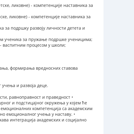
ске, ликовне) - компетенције наставника за
ске, ликовне) - компетенције наставника за
а за подршку развоју личности детета и
мом ученика за пружање подршке ученицима;
- васпитним процесом у школи;
овања, формирања вредносних ставова
учења и развоја деце.
сти, равноправност и праведност •
рног и подстицајног окружења у којем ће
но емоционалних компетенција са академским
но емоционалног учења у наставу. •
жава интеграција академских и социјално