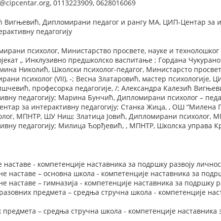
@cipcentar.org, 0113223909, 0628016069
 Вигњевић, Дипломирани педагог и рангу МА, ЦИП-Центар за ин
ерактивну педагогију
омирани психолог, Министарство просвете, науке и технолошко
ојекат „ Инклузивно предшколско васпитање ; Гордана Чукуран
смина Николић, Школски психолог-педагог, Министарсто просвет
рани психолог (VII), -; Весна Златаровић, мастер психологије, 
ишчевић, професорка педагогије, /; Александра Калезић Вигње
ивну педагогију; Марина Бунчић, Дипломирани психолог – педа
ентар за интерактивну педагогију; Станка Жица, , ОШ “Милена 
ог, МПНТР, ШУ Ниш; Златица Јовић, Дипломирани психолог, МП
ивну педагогију; Милица Ђорђевић, , МПНТР, Школска управа 
 наставе - компетенције наставника за подршку развоју личнос
е наставе – основна школа - компетенције наставника за подрш
е наставе – гимназија - компетенције наставника за подршку ра
азовних предмета – средња стручна школа - компетенције наст
 предмета – средња стручна школа - компетенције наставника 