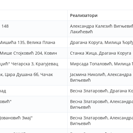
Реализатори
 148
Александра Калезић Вигњевић
Лакићевић
Мишића 135, Велика Плана
Драгана Коруга, Милица Ђор
 Мише Стојковић 204, Ковин
Станка Жица, Драгана Коруга
ић" Чегарска 3, Крагујевац
Мирсада Топаловић, Милица
к, Цара Душана бб, Чачак
Јасмина Николић, Александра
Вигњевић
рад
Весна Златаровић, Драгана К
новић"
Весна Златаровић, Александр
Вигњевић
 Јовановић Змај"
Весна Златаровић, Александр
Вигњевић