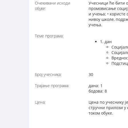
Очекивани исходи
Учесници ће бити о
обуке:
промовисање социј
и учења; • користе
нивоу школе, подрж
учења.
Теме програма:
1. дан
Социјал
Социјал
Вреднос
Подстиц
Број учесника:
30
Трајање програма:
дана: 1
бодова: 8
Цена:
Цена по учеснику ј
стручни прилози у 
током обуке.