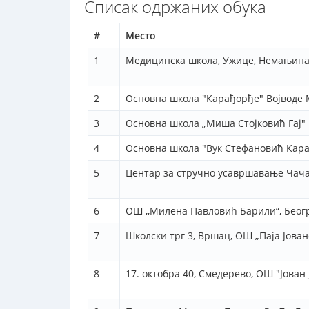
Списак одржаних обука
#
Место
1
Медицинска школа, Ужице, Немањина
2
Основна школа "Карађорђе" Војводе 
3
Основна школа „Миша Стојковић Гај"
4
Основна школа "Вук Стефановић Караџ
5
Центар за стручно усавршавање Чача
6
ОШ ,,Милена Павловић Барили“, Беог
7
Школски трг 3, Вршац, ОШ „Паја Јова
8
17. октобра 40, Смедерево, ОШ "Јован