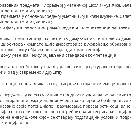
азовних предмета – у средњој уметничкој школи (музичке, балет
чности детета и ученика ;
 предмета у основној/средњој уметничкој школи (музичке, балет
чности детета и ученика ;
 и факултативних програма/предмета - компетенције наставник
еника - компетенције васпитача у дому ученика и школи са до
 директора - компетенције директора за руковођење образовно
 школи - нису објављени стандарди компетенција;
 дому ученика - нису објављени стандарди компетенција
оге установе/школе у правцу развоја интеркултуралног образ
т и рад у савременом друштву
етенција наставника за подстицање социјално и емоционалног 
г окружења у којем су основне вредности уважавање различито
 социјалног и емоционалног учења за креирање безбедног, сигу
 развије своје потенцијале • разумевање повезаности социјал
вијање практичних вештина потребних за интегрисање социјал
е на нивоу школе којом се стварају подстицајни услови и подр
етенција деце