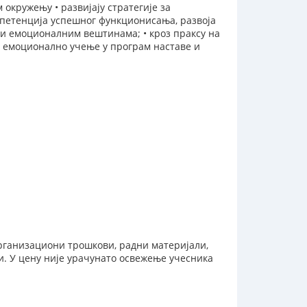
окружењу • развијају стратегије за
петенција успешног функционисања, развоја
 и емоционалним вештинама; • кроз праксу на
о емоционално учење у програм наставе и
 организациони трошкови, радни материјали,
и. У цену није урачунато освежење учесника