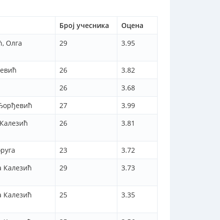
Број учесника
Оцена
, Олга
29
3.95
ђевић
26
3.82
26
3.68
 Ђорђевић
27
3.99
 Калезић
26
3.81
оруга
23
3.72
а Калезић
29
3.73
а Калезић
25
3.35