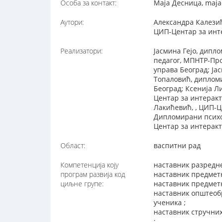
Особа за контакт:
Маја Десница, maja
Аутори:
Александра Калезић
ЦИП-Центар за инт
Реализатори:
Јасмина Гејо, дипл
педагог, МПНТР-Пр
управа Београд; Ја
Топаловић, дипломи
Београд; Ксенија Л
Центар за интеракт
Лакићевић, , ЦИП-Ц
Дипломирани психол
Центар за интеракт
Област:
васпитни рад
Компетенција коју
наставник разредне
програм развија код
наставник предметн
циљне групе:
наставник предметн
наставник општеобр
ученика ;
наставник стручних
;