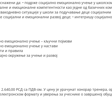
снажени да: • подрже социјално емоционално учење у школском 
алне и емоционалне компетентности као једне од базичних ком
 свакодневно ситуације у школи за подучавање деце социјалним
е социјални и емоционални развој деце; • интегришу социјалн
но емоционално учење – кључни појмови
но емоционално учење у настави
ти и правила
ајно окружење за учење и развој
е 2.640,00 РСД са ПДВ-ом. У цену је урачунат хонорар тренера,
електронском формату и уверења за учеснике о завршеној обуц