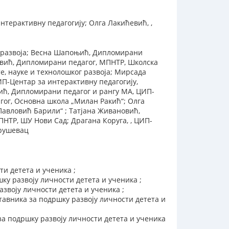
терактивну педагогију; Олга Лакићевић, ,
г развоја; Весна Шапоњић, Дипломирани
овић, Дипломирани педагог, МПНТР, Школска
е, науке и технолошког развоја; Мирсада
ЦИП-Центар за интерактивну педагогију,
вић, Дипломирани педагог и рангу МА, ЦИП-
гог, Основна школа „Милан Ракић“; Олга
Павловић Барили“ ; Татјана Живановић,
НТР, ШУ Нови Сад; Драгана Коруга, , ЦИП-
Крушевац
ти детета и ученика ;
ку развоју личности детета и ученика ;
звоју личности детета и ученика ;
авника за подршку развоју личности детета и
за подршку развоју личности детета и ученика