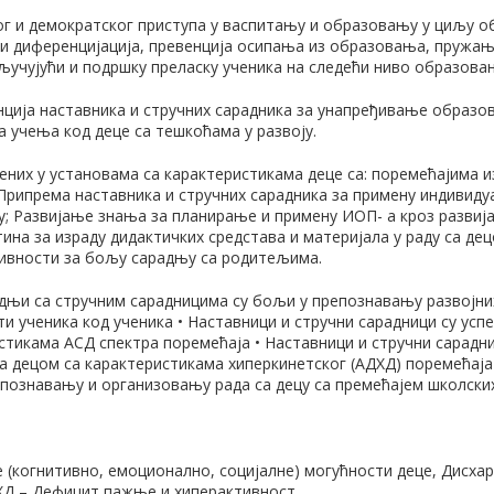
г и демократског приступа у васпитању и образовању у циљу 
 и диференцијација, превенција осипања из образовања, пружа
ључујући и подршку преласку ученика на следећи ниво образова
ија наставника и стручних сарадника за унапређивање образов
а учења код деце са тешкоћама у развоју.
них у установама са карактеристикама деце са: поремећајима и
Припрема наставника и стручних сарадника за примену индивидуа
у; Развијање знања за планирање и примену ИОП- а кроз развиј
на за израду дидактичких средстава и материјала у раду са де
ивности за бољу сарадњу са родитељима.
адњи са стручним сарадницима су бољи у препознавању развојн
и ученика код ученика • Наставници и стручни сарадници су успе
стикама АСД спектра поремећаја • Наставници и стручни сарадни
са децом са карактеристикама хиперкинетског (АДХД) поремећаја
познавању и организовању рада са децу са премећајем школски
е (когнитивно, емоционално, социјалне) могућности деце, Дисха
Д – Дефицит пажње и хиперактивност