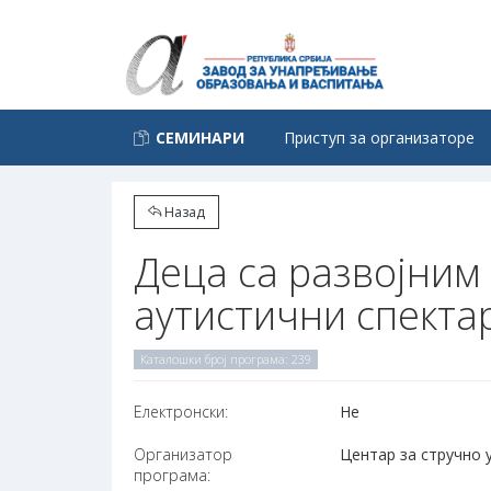
СЕМИНАРИ
Приступ за организаторе
Назад
Деца са развојним
аутистични спекта
Каталошки број програма: 239
Електронски:
Не
Организатор
Центар за стручно 
програма: