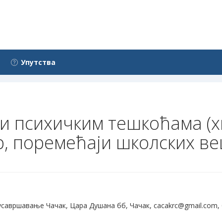
Упутства
 и психичким тешкоћама (х
р, поремећаји школских ве
усавршавање Чачак, Цара Душана бб, Чачак, cacakrc@gmail.com,