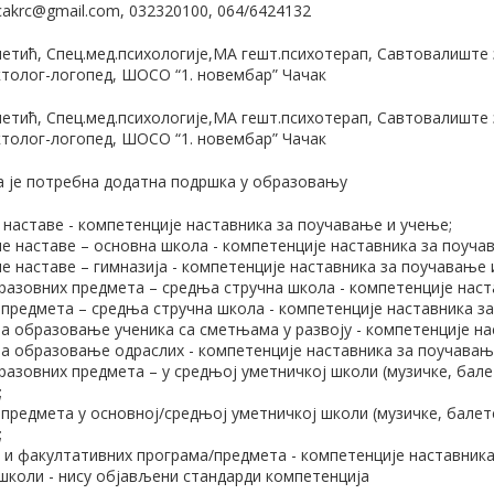
akrc@gmail.com, 032320100, 064/6424132
етић, Спец.мед.психологије,МА гешт.психотерап, Савтовалиште з
толог-логопед, ШОСО “1. новембар” Чачак
етић, Спец.мед.психологије,МА гешт.психотерап, Савтовалиште з
толог-логопед, ШОСО “1. новембар” Чачак
а је потребна додатна подршка у образовању
 наставе - компетенције наставника за поучавање и учење;
е наставе – основна школа - компетенције наставника за поуча
е наставе – гимназија - компетенције наставника за поучавање 
азовних предмета – средња стручна школа - компетенције наст
 предмета – средња стручна школа - компетенције наставника з
за образовање ученика са сметњама у развоју - компетенције н
за образовање одраслих - компетенције наставника за поучавањ
азовних предмета – у средњој уметничкој школи (музичке, балет
;
 предмета у основној/средњој уметничкој школи (музичке, балетс
;
 и факултативних програма/предмета - компетенције наставника
 школи - нису објављени стандарди компетенција