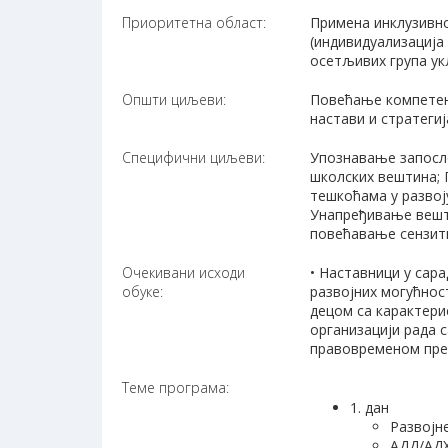
Приоритетна област:
Примена инклузивно
(индивидуализација
осетљивих група ук
Општи циљеви:
Повећање компетенц
настави и стратегиј
Специфични циљеви:
Упознавање запосле
школских вештина; 
тешкоћама у развој
Унапређивање вешти
повећавање сензит
Очекивани исходи
• Наставници у сар
обуке:
развојних могућност
децом са карактери
организацији рада 
правовременом пре
Теме програма:
1. дан
Развојн
АДД/АДХ