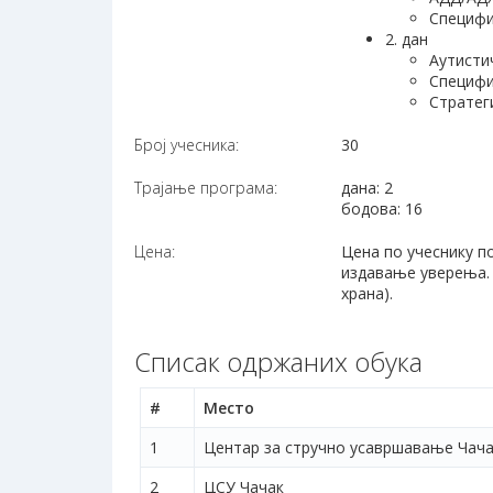
Специфи
2. дан
Аутисти
Специфи
Стратег
Број учесника:
30
Трајање програма:
дана: 2
бодова: 16
Цена:
Цена по учеснику по
издавање уверења. 
храна).
Списак одржаних обука
#
Место
1
Центар за стручно усавршавање Чача
2
ЦСУ Чачак