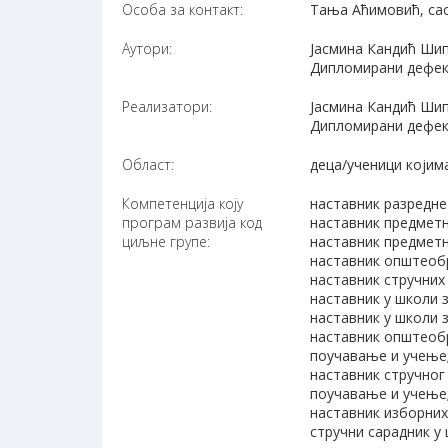
Особа за контакт:
Тања Аћимовић, cac
Аутори:
Jaсмина Кандић Шип
Дипломирани дефек
Реализатори:
Jaсмина Кандић Шип
Дипломирани дефек
Област:
деца/ученици којим
Компетенција коју
наставник разредне
програм развија код
наставник предметн
циљне групе:
наставник предметн
наставник општеобр
наставник стручних
наставник у школи 
наставник у школи 
наставник општеобр
поучавање и учење
наставник стручног
поучавање и учење
наставник изборних
стручни сарадник у