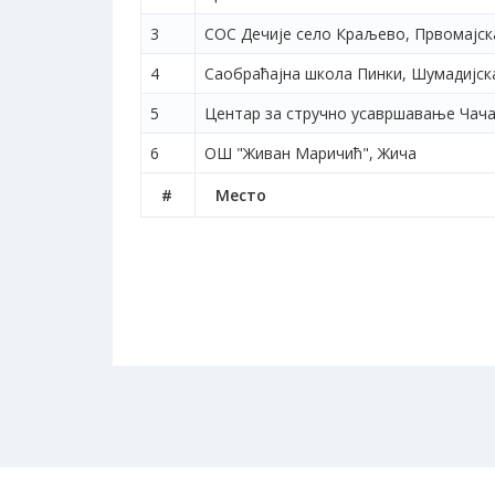
3
СОС Дечије село Краљево, Првомајск
4
Саобраћајна школа Пинки, Шумадијска
5
Центар за стручно усавршавање Чача
6
ОШ "Живан Маричић", Жича
#
Место