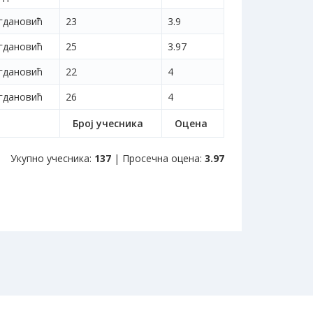
гдановић
23
3.9
гдановић
25
3.97
гдановић
22
4
гдановић
26
4
Број учесника
Оцена
Укупно учесника:
137
| Просечна оцена:
3.97