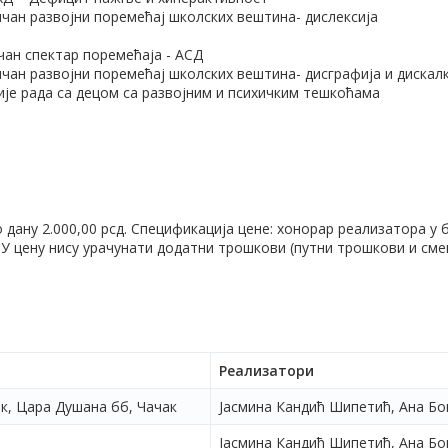
чан развојни поремећај школских вештина- дислексија
чан спектар поремећаја - АСД
чан развојни поремећај школских вештина- дисграфија и дискал
ије рада са децом са развојним и психичким тешкоћама
 дану 2.000,00 рсд. Спецификација цене: хонорар реализатора у 
У цену нису урачунати додатни трошкови (путни трошкови и сме
Реализатори
к, Цара Душана бб, Чачак
Jaсмина Кандић Шипетић, Ана Бо
Jaсмина Кандић Шипетић, Ана Бо