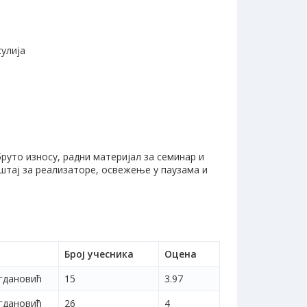
кулија
бруто износу, радни материјал за семинар и
штај за реализаторе, освежење у паузама и
Број учесника
Оцена
гдановић
15
3.97
гдановић
26
4