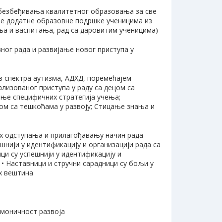
обезбеђивања квалитетног образовања за све
ње додатне образовне подршке ученицима из
ња и васпитања, рад са даровитим ученицима)
ног рада и развијање новог приступа у
з спектра аутизма, АДХД, поремећајем
лизованог приступа у раду са децом са
ање специфичних стратегија учења;
цом са тешкоћама у развоју; Стицање знања и
их одступања и прилагођавању начин рада
шнији у идентификацију и организацији рада са
ци су успешнији у идентификацију и
 • Наставници и стручни сарадници су бољи у
х вештина
рмоничност развоја