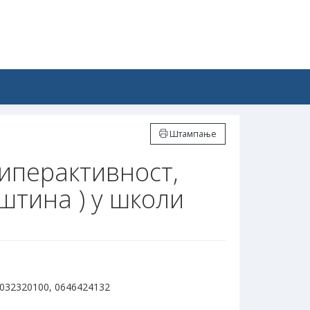
Штампање
иперактивност,
штина ) у школи
 032320100, 0646424132